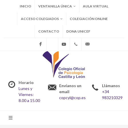
INICIO
VENTANILLA ÚNICA
AULA VIRTUAL
ACCESO COLEGIADOS
COLEGIACIÓN ONLINE
CONTACTO
DONA UNICEF
Facebook
X
Youtube
+34983210329
copcyl@cop.es
Horario
Envíanos un
Llámanos
Lunes y
email
+34
Viernes:
copcyl@cop.es
983210329
8.00 a 15.00