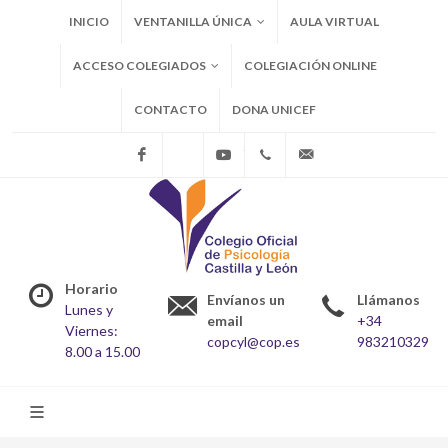
INICIO
VENTANILLA ÚNICA
AULA VIRTUAL
ACCESO COLEGIADOS
COLEGIACIÓN ONLINE
CONTACTO
DONA UNICEF
Facebook
X
Youtube
+34983210329
copcyl@cop.es
Horario
Envíanos un
Llámanos
Lunes y
email
+34
Viernes:
copcyl@cop.es
983210329
8.00 a 15.00