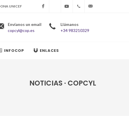
ONA UNICEF
Facebook
X
Youtube
+34983210329
copcyl@cop.es
Envíanos un email
Llámanos
copcyl@cop.es
+34 983210329
INFOCOP
ENLACES
NOTICIAS · COPCYL