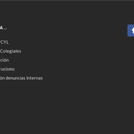
A..
PCYL
 Colegiales
ción
rusismo
ón denuncias internas