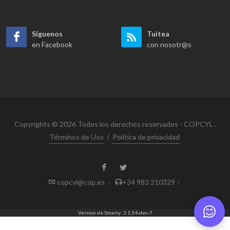
Síguenos
Tuitea
en Facebook
con nosotr@s
Copyrights © 2026 Todos los derechos reservados - COPCYL .
Términos de Uso
/
Política de privacidad
copcyl@cop.es
·
+34 983 210329
·
Version de Smarty: 3.1.34-dev-7