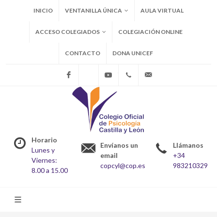
INICIO
VENTANILLA ÚNICA
AULA VIRTUAL
ACCESO COLEGIADOS
COLEGIACIÓN ONLINE
CONTACTO
DONA UNICEF
Facebook
X
Youtube
+34983210329
copcyl@cop.es
Horario
Envíanos un
Llámanos
Lunes y
email
+34
Viernes:
copcyl@cop.es
983210329
8.00 a 15.00