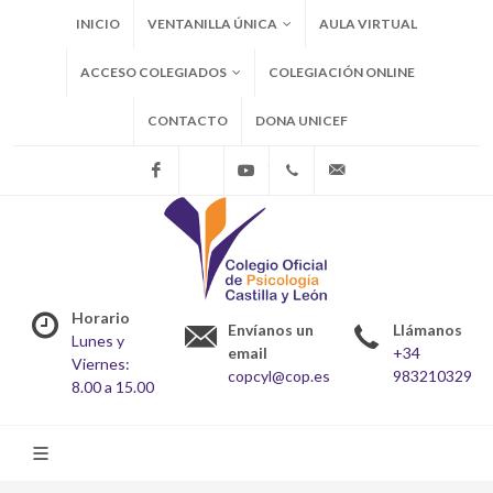
INICIO
VENTANILLA ÚNICA
AULA VIRTUAL
ACCESO COLEGIADOS
COLEGIACIÓN ONLINE
CONTACTO
DONA UNICEF
Facebook
X
Youtube
+34983210329
copcyl@cop.es
Horario
Envíanos un
Llámanos
Lunes y
email
+34
Viernes:
copcyl@cop.es
983210329
8.00 a 15.00